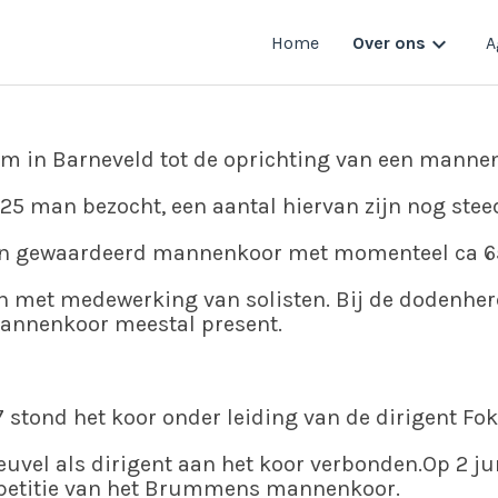
keyboard_arrow_down
Home
Over ons
A
om in Barneveld tot de oprichting van een mann
5 man bezocht, een aantal hiervan zijn nog steed
elen gewaardeerd mannenkoor met momenteel ca 6
en met medewerking van solisten. Bij de dodenher
mannenkoor meestal present.
7 stond het koor onder leiding van de dirigent Fo
euvel als dirigent aan het koor verbonden.Op 2 j
 repetitie van het Brummens mannenkoor.